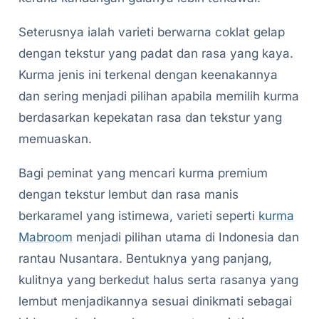
Seterusnya ialah varieti berwarna coklat gelap
dengan tekstur yang padat dan rasa yang kaya.
Kurma jenis ini terkenal dengan keenakannya
dan sering menjadi pilihan apabila memilih kurma
berdasarkan kepekatan rasa dan tekstur yang
memuaskan.
Bagi peminat yang mencari kurma premium
dengan tekstur lembut dan rasa manis
berkaramel yang istimewa, varieti seperti
kurma
Mabroom
menjadi pilihan utama di Indonesia dan
rantau Nusantara. Bentuknya yang panjang,
kulitnya yang berkedut halus serta rasanya yang
lembut menjadikannya sesuai dinikmati sebagai