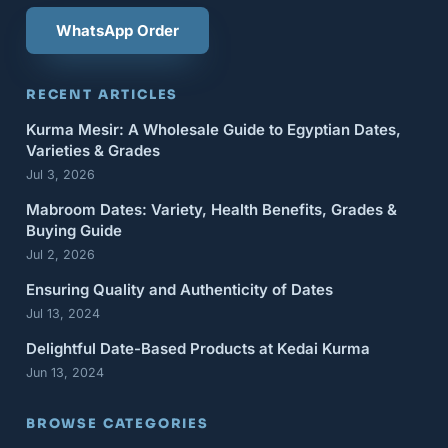
WhatsApp Order
RECENT ARTICLES
Kurma Mesir: A Wholesale Guide to Egyptian Dates,
Varieties & Grades
Jul 3, 2026
Mabroom Dates: Variety, Health Benefits, Grades &
Buying Guide
Jul 2, 2026
Ensuring Quality and Authenticity of Dates
Jul 13, 2024
Delightful Date-Based Products at Kedai Kurma
Jun 13, 2024
BROWSE CATEGORIES