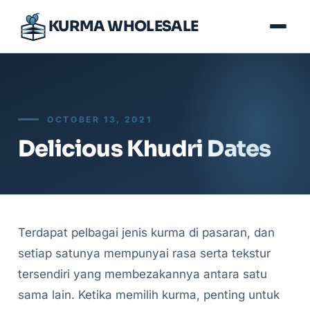
KURMA WHOLESALE
OCTOBER 13, 2021
Delicious Khudri Dates
Terdapat pelbagai jenis kurma di pasaran, dan
setiap satunya mempunyai rasa serta tekstur
tersendiri yang membezakannya antara satu
sama lain. Ketika memilih kurma, penting untuk