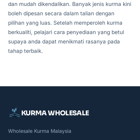
dan mudah dikendalikan. Banyak jenis kurma kini
boleh dipesan secara dalam talian dengan
pilihan yang luas. Setelah memperoleh kurma
berkualiti, pelajari cara penyediaan yang betul
supaya anda dapat menikmati rasanya pada
tahap terbaik.
KURMA WHOLESALE
Wholesale Kurma Malaysia